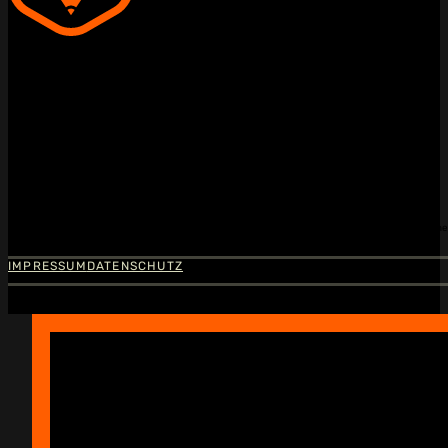
Euer Team benötigt
kreative
Unterstützung?
Dann hinterlasst mir eine Nachricht, damit wir gemeinsam Außergewöhnliches schaffen könne
Let's Talk!
IMPRESSUM
DATENSCHUTZ
Time to Talk!
Die besten Projekte beginnen mit einem »Hi!«
Du suchst jemanden, der
Probleme in Lösungen verwandelt und dabei strategisch denkt? Schreib mir,
und lass uns etwas Großartiges schaffen!