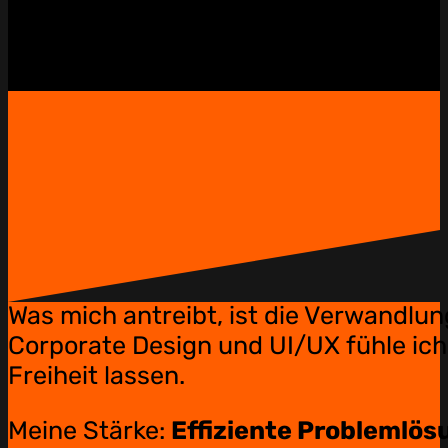
Was mich antreibt, ist die Verwandlun
Corporate Design und UI/UX fühle ich
Freiheit lassen.
Meine Stärke:
Effiziente Problemlös