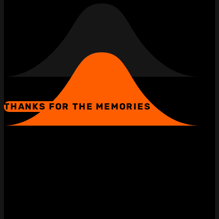
THANKS FOR THE MEMORIES
Worked With 'n For …
Für diese Brands durfte ich bereits allein oder als Teil eines Teams meine Expertise in den
Bereichen Art Direction, UI/UX und in der strategischen Beratung einbringen.